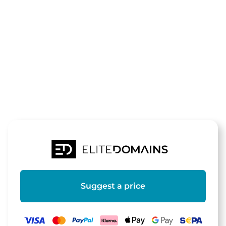
The domain
foerderpraem
is for sale
Suggest a price