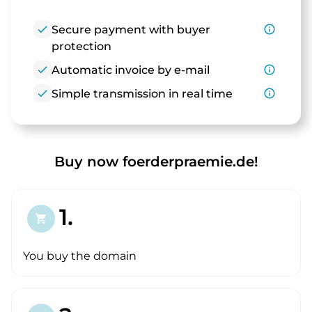
check
Secure payment with buyer
info_outline
protection
check
Automatic invoice by e-mail
info_outline
check
Simple transmission in real time
info_outline
Buy now foerderpraemie.de!
1.
shopping_cart
You buy the domain